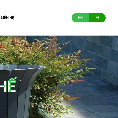
LIÊN HỆ
EN
VI
HẾ