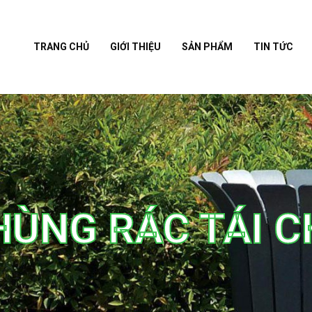
TRANG CHỦ
GIỚI THIỆU
SẢN PHẨM
TIN TỨC
HÙNG RÁC TÁI C