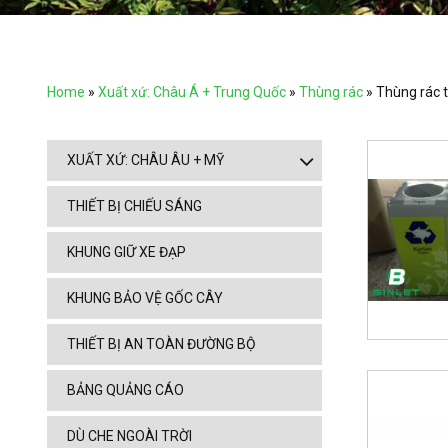
Home
»
Xuất xứ: Châu Á + Trung Quốc
»
Thùng rác
»
Thùng rác t
XUẤT XỨ: CHÂU ÂU + MỸ
THIẾT BỊ CHIẾU SÁNG
KHUNG GIỮ XE ĐẠP
KHUNG BẢO VỆ GỐC CÂY
THIẾT BỊ AN TOÀN ĐƯỜNG BỘ
BẢNG QUẢNG CÁO
DÙ CHE NGOÀI TRỜI