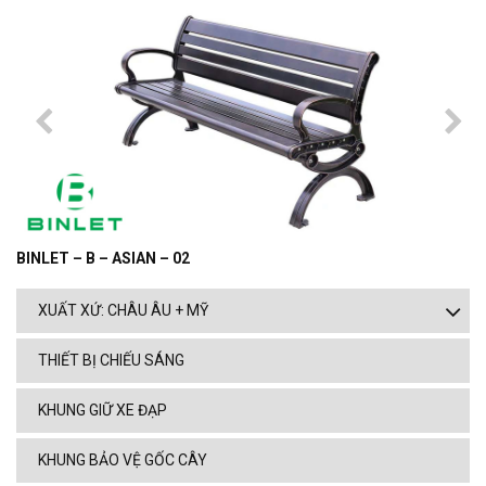
BINLET – B – ASIAN – 02
XUẤT XỨ: CHÂU ÂU + MỸ
THIẾT BỊ CHIẾU SÁNG
KHUNG GIỮ XE ĐẠP
KHUNG BẢO VỆ GỐC CÂY