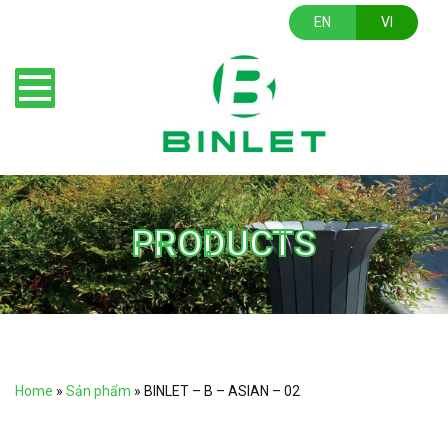
EN
VI
PRODUCTS
Home
»
Sản phẩm
»
BINLET – B – ASIAN – 02