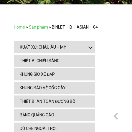
Home
»
Sản phẩm
»
BINLET – B – ASIAN – 04
XUẤT XỨ: CHÂU ÂU + MỸ
THIẾT BỊ CHIẾU SÁNG
KHUNG GIỮ XE ĐẠP
KHUNG BẢO VỆ GỐC CÂY
THIẾT BỊ AN TOÀN ĐƯỜNG BỘ
BẢNG QUẢNG CÁO
DÙ CHE NGOÀI TRỜI