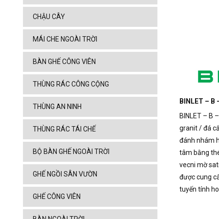
CHẬU CÂY
MÁI CHE NGOÀI TRỜI
BÀN GHẾ CÔNG VIÊN
THÙNG RÁC CÔNG CỘNG
BINLET – B 
THÙNG AN NINH
BINLET – B –
granit / đá 
THÙNG RÁC TÁI CHẾ
đánh nhám ho
BỘ BÀN GHẾ NGOÀI TRỜI
tâm bằng th
vecni mờ sati
GHẾ NGỒI SÂN VƯỜN
được cung c
tuyến tính h
GHẾ CÔNG VIÊN