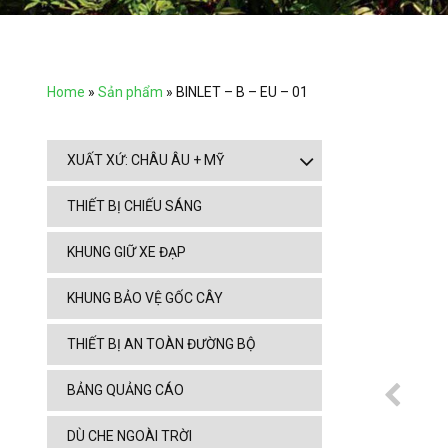
Home
»
Sản phẩm
»
BINLET – B – EU – 01
XUẤT XỨ: CHÂU ÂU + MỸ
THIẾT BỊ CHIẾU SÁNG
KHUNG GIỮ XE ĐẠP
KHUNG BẢO VỆ GỐC CÂY
THIẾT BỊ AN TOÀN ĐƯỜNG BỘ
BẢNG QUẢNG CÁO
DÙ CHE NGOÀI TRỜI