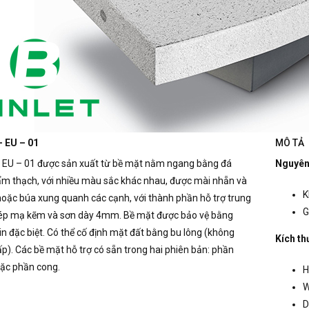
– EU – 01
MÔ TẢ
 EU – 01 được sản xuất từ ​​bề mặt nằm ngang bằng đá
Nguyên 
cẩm thạch, với nhiều màu sắc khác nhau, được mài nhẵn và
K
ặc búa xung quanh các cạnh, với thành phần hỗ trợ trung
G
ép mạ kẽm và sơn dày 4mm.
Bề mặt được bảo vệ bằng
n đặc biệt.
Có thể cố định mặt đất bằng bu lông (không
Kích th
ấp).
Các bề mặt hỗ trợ có sẵn trong hai phiên bản: phần
oặc phần cong.
H
W
D