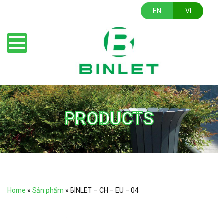
EN
VI
PRODUCTS
Home
»
Sản phẩm
»
BINLET – CH – EU – 04