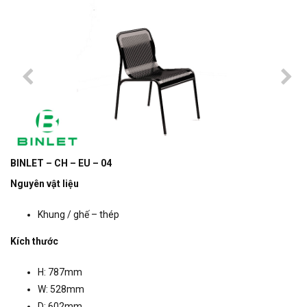
BINLET – CH – EU – 04
Nguyên vật liệu
Khung / ghế – thép
Kích thước
H: 787mm
W: 528mm
D: 602mm