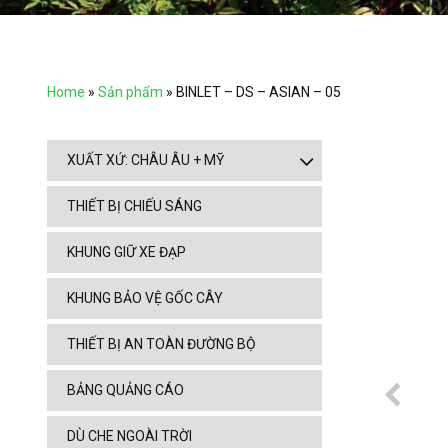
Home
»
Sản phẩm
»
BINLET – DS – ASIAN – 05
XUẤT XỨ: CHÂU ÂU + MỸ
THIẾT BỊ CHIẾU SÁNG
KHUNG GIỮ XE ĐẠP
KHUNG BẢO VỆ GỐC CÂY
THIẾT BỊ AN TOÀN ĐƯỜNG BỘ
BẢNG QUẢNG CÁO
DÙ CHE NGOÀI TRỜI