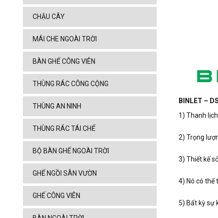
CHẬU CÂY
MÁI CHE NGOÀI TRỜI
BÀN GHẾ CÔNG VIÊN
THÙNG RÁC CÔNG CỘNG
BINLET – DS
THÙNG AN NINH
1) Thanh lịc
THÙNG RÁC TÁI CHẾ
2) Trọng lượ
BỘ BÀN GHẾ NGOÀI TRỜI
3) Thiết kế s
GHẾ NGỒI SÂN VƯỜN
4) Nó có thể 
GHẾ CÔNG VIÊN
5) Bất kỳ sự