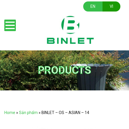
EN
VI
PRODUCTS
Home
»
Sản phẩm
»
BINLET – OS – ASIAN – 14