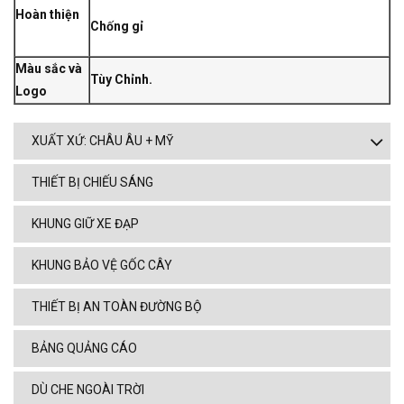
Hoàn thiện
Chống gỉ
Màu sắc và
Tùy Chỉnh.
Logo
XUẤT XỨ: CHÂU ÂU + MỸ
THIẾT BỊ CHIẾU SÁNG
KHUNG GIỮ XE ĐẠP
KHUNG BẢO VỆ GỐC CÂY
THIẾT BỊ AN TOÀN ĐƯỜNG BỘ
BẢNG QUẢNG CÁO
DÙ CHE NGOÀI TRỜI