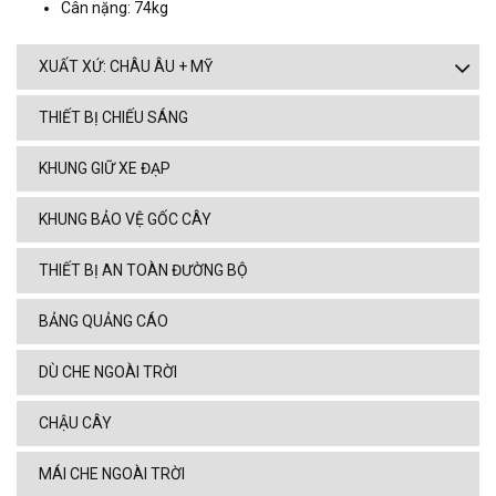
Cân nặng: 74kg
XUẤT XỨ: CHÂU ÂU + MỸ
THIẾT BỊ CHIẾU SÁNG
KHUNG GIỮ XE ĐẠP
KHUNG BẢO VỆ GỐC CÂY
THIẾT BỊ AN TOÀN ĐƯỜNG BỘ
BẢNG QUẢNG CÁO
DÙ CHE NGOÀI TRỜI
CHẬU CÂY
MÁI CHE NGOÀI TRỜI