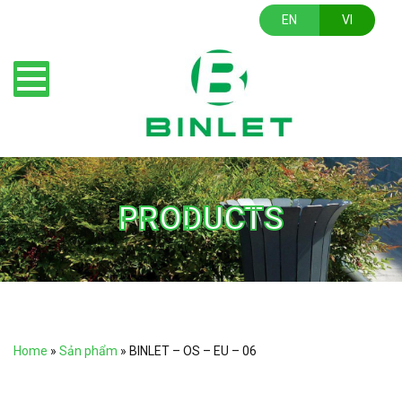
EN
VI
PRODUCTS
Home
»
Sản phẩm
»
BINLET – OS – EU – 06