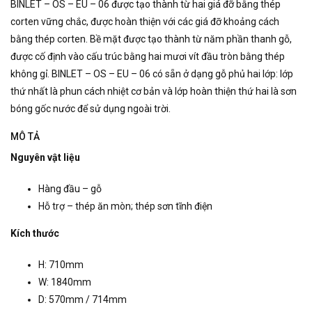
BINLET – OS – EU – 06 được tạo thành từ hai giá đỡ bằng thép
corten vững chắc, được hoàn thiện với các giá đỡ khoảng cách
bằng thép corten.
Bề mặt được tạo thành từ năm phần thanh gỗ,
được cố định vào cấu trúc bằng hai mươi vít đầu tròn bằng thép
không gỉ. BINLET – OS – EU – 06
có sẵn ở dạng gỗ phủ hai lớp: lớp
thứ nhất là phun cách nhiệt cơ bản và lớp hoàn thiện thứ hai là sơn
bóng gốc nước để sử dụng ngoài trời.
MÔ TẢ
Nguyên vật liệu
Hàng đầu – gỗ
Hỗ trợ – thép ăn mòn; thép sơn tĩnh điện
Kích thước
H: 710mm
W: 1840mm
D: 570mm / 714mm