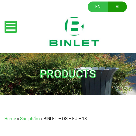
EN
VI
PRODUCTS
Home
»
Sản phẩm
»
BINLET – OS – EU – 18