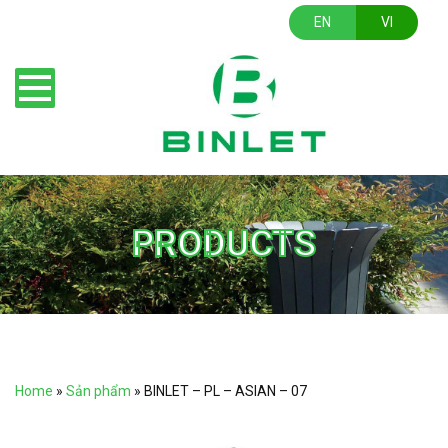
EN
VI
PRODUCTS
Home
»
Sản phẩm
»
BINLET – PL – ASIAN – 07