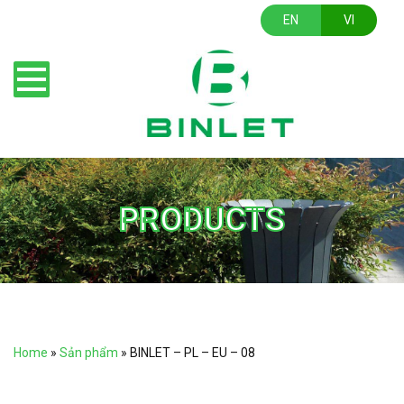
EN
VI
PRODUCTS
Home
»
Sản phẩm
»
BINLET – PL – EU – 08