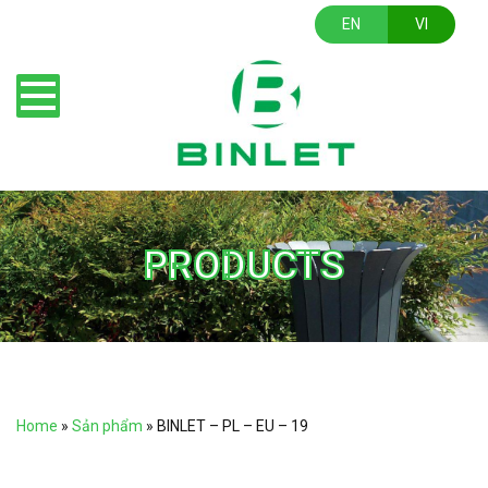
EN
VI
PRODUCTS
Home
»
Sản phẩm
»
BINLET – PL – EU – 19