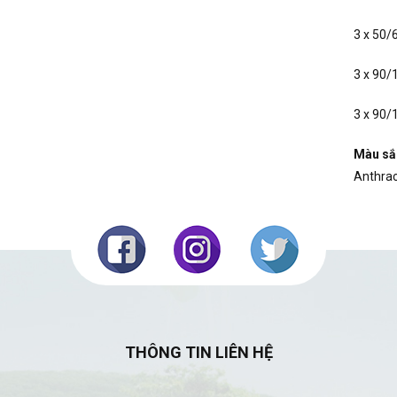
3 x 50/6
3 x 90/1
3 x 90/1
Màu sắ
Anthrac
THÔNG TIN LIÊN HỆ