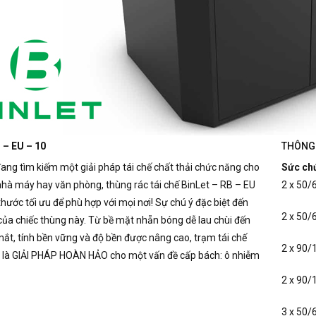
 – EU – 10
THÔNG 
ang tìm kiếm một giải pháp tái chế chất thải chức năng cho
Sức ch
nhà máy hay văn phòng, thùng rác tái chế BinLet – RB – EU
2 x 50/6
thước tối ưu để phù hợp với mọi nơi!
Sự chú ý đặc biệt đến
2 x 50/6
 của chiếc thùng này.
Từ bề mặt nhẵn bóng dễ lau chùi đến
 mắt, tính bền vững và độ bền được nâng cao, trạm tái chế
2 x 90/1
y là GIẢI PHÁP HOÀN HẢO cho một vấn đề cấp bách: ô nhiễm
2 x 90/1
3 x 50/6