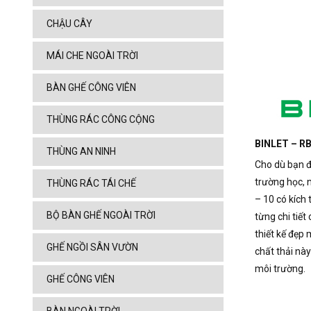
CHẬU CÂY
MÁI CHE NGOÀI TRỜI
BÀN GHẾ CÔNG VIÊN
THÙNG RÁC CÔNG CỘNG
BINLET – RB
THÙNG AN NINH
Cho dù bạn đ
trường học, 
THÙNG RÁC TÁI CHẾ
– 10 có kích 
BỘ BÀN GHẾ NGOÀI TRỜI
từng chi tiết
thiết kế đẹp
GHẾ NGỒI SÂN VƯỜN
chất thải nà
môi trường.
GHẾ CÔNG VIÊN