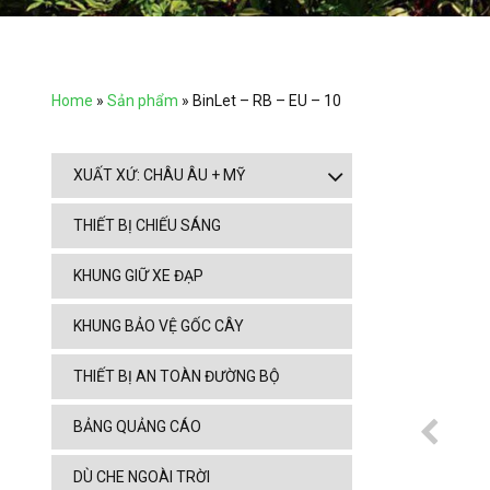
Home
»
Sản phẩm
»
BinLet – RB – EU – 10
XUẤT XỨ: CHÂU ÂU + MỸ
THIẾT BỊ CHIẾU SÁNG
KHUNG GIỮ XE ĐẠP
KHUNG BẢO VỆ GỐC CÂY
THIẾT BỊ AN TOÀN ĐƯỜNG BỘ
BẢNG QUẢNG CÁO
DÙ CHE NGOÀI TRỜI