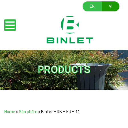
EN
VI
PRODUCTS
Home
»
Sản phẩm
»
BinLet – RB – EU – 11