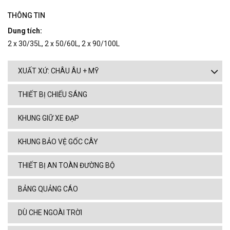
THÔNG TIN
Dung tích:
2 x 30/35L, 2 x 50/60L, 2 x 90/100L
XUẤT XỨ: CHÂU ÂU + MỸ
THIẾT BỊ CHIẾU SÁNG
KHUNG GIỮ XE ĐẠP
KHUNG BẢO VỆ GỐC CÂY
THIẾT BỊ AN TOÀN ĐƯỜNG BỘ
BẢNG QUẢNG CÁO
DÙ CHE NGOÀI TRỜI