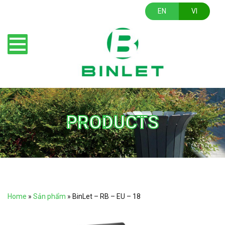
EN
VI
PRODUCTS
Home
»
Sản phẩm
»
BinLet – RB – EU – 18