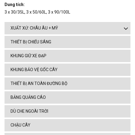
Dung tích:
3 x 30/35L, 3 x 50/60L, 3 x 90/100L
XUẤT XỨ: CHÂU ÂU + MỸ
THIẾT BỊ CHIẾU SÁNG
KHUNG GIỮ XE ĐẠP
KHUNG BẢO VỆ GỐC CÂY
THIẾT BỊ AN TOÀN ĐƯỜNG BỘ
BẢNG QUẢNG CÁO
DÙ CHE NGOÀI TRỜI
CHẬU CÂY