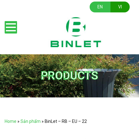
EN
VI
PRODUCTS
Home
»
Sản phẩm
»
BinLet – RB – EU – 22