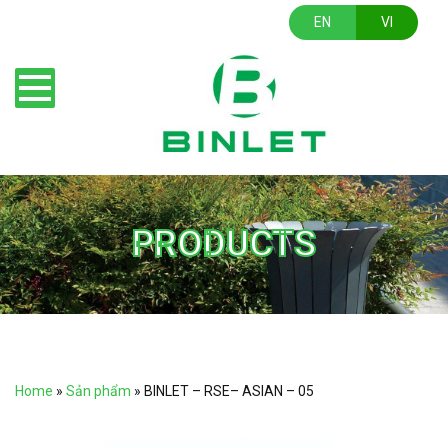
EN
VI
PRODUCTS
Home
»
Sản phẩm
»
BINLET – RSE– ASIAN – 05