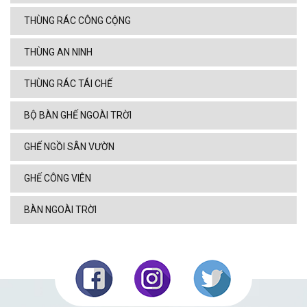
THÙNG RÁC CÔNG CỘNG
THÙNG AN NINH
THÙNG RÁC TÁI CHẾ
BỘ BÀN GHẾ NGOÀI TRỜI
GHẾ NGỒI SÂN VƯỜN
GHẾ CÔNG VIÊN
BÀN NGOÀI TRỜI