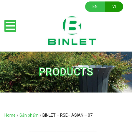
EN
VI
PRODUCTS
Home
»
Sản phẩm
»
BINLET – RSE– ASIAN – 07