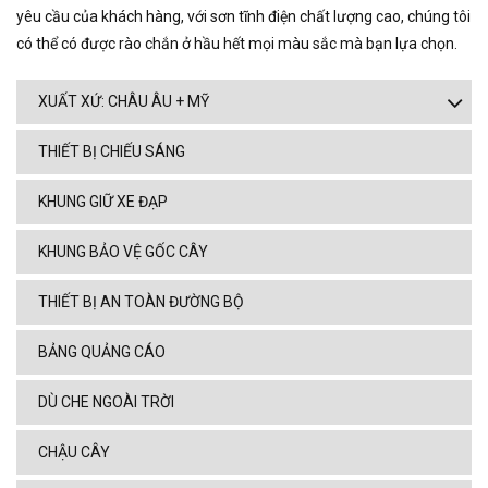
yêu cầu của khách hàng, với sơn tĩnh điện chất lượng cao, chúng tôi
có thể có được rào chắn ở hầu hết mọi màu sắc mà bạn lựa chọn.
XUẤT XỨ: CHÂU ÂU + MỸ
THIẾT BỊ CHIẾU SÁNG
KHUNG GIỮ XE ĐẠP
KHUNG BẢO VỆ GỐC CÂY
THIẾT BỊ AN TOÀN ĐƯỜNG BỘ
BẢNG QUẢNG CÁO
DÙ CHE NGOÀI TRỜI
CHẬU CÂY