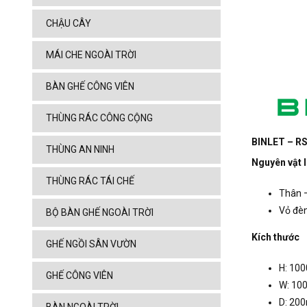
CHẬU CÂY
MÁI CHE NGOÀI TRỜI
BÀN GHẾ CÔNG VIÊN
THÙNG RÁC CÔNG CỘNG
BINLET – RS
THÙNG AN NINH
Nguyên vật l
THÙNG RÁC TÁI CHẾ
Thân –
Vỏ đèn
BỘ BÀN GHẾ NGOÀI TRỜI
Kích thước
GHẾ NGỒI SÂN VƯỜN
H: 10
GHẾ CÔNG VIÊN
W: 1
D: 20