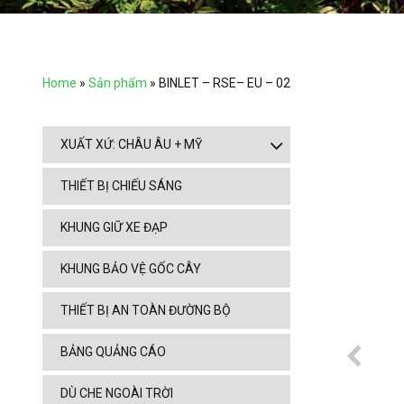
Home
»
Sản phẩm
»
BINLET – RSE– EU – 02
XUẤT XỨ: CHÂU ÂU + MỸ
THIẾT BỊ CHIẾU SÁNG
KHUNG GIỮ XE ĐẠP
KHUNG BẢO VỆ GỐC CÂY
THIẾT BỊ AN TOÀN ĐƯỜNG BỘ
BẢNG QUẢNG CÁO
DÙ CHE NGOÀI TRỜI