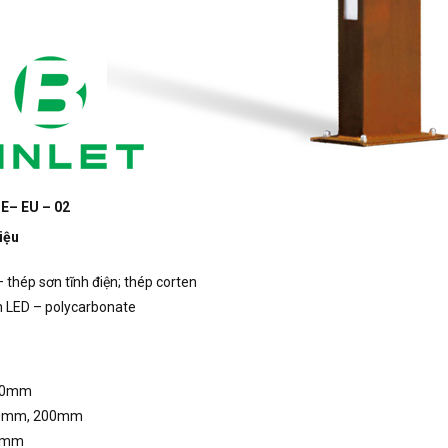
E– EU – 02
iệu
 thép sơn tĩnh điện; thép corten
 LED – polycarbonate
00mm
00mm, 200mm
0mm