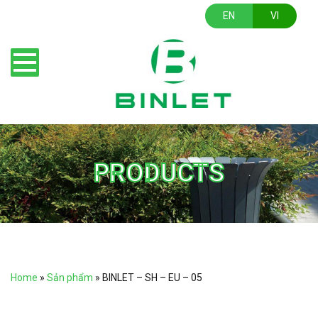
EN
VI
PRODUCTS
Home
»
Sản phẩm
»
BINLET – SH – EU – 05