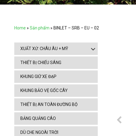
Home
»
Sản phẩm
»
BINLET – SRB – EU – 02
XUẤT XỨ: CHÂU ÂU + MỸ
THIẾT BỊ CHIẾU SÁNG
KHUNG GIỮ XE ĐẠP
KHUNG BẢO VỆ GỐC CÂY
THIẾT BỊ AN TOÀN ĐƯỜNG BỘ
BẢNG QUẢNG CÁO
DÙ CHE NGOÀI TRỜI