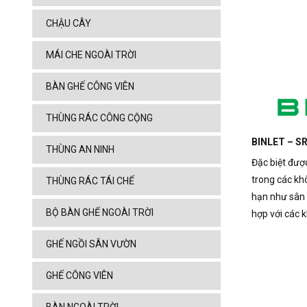
CHẬU CÂY
MÁI CHE NGOÀI TRỜI
BÀN GHẾ CÔNG VIÊN
THÙNG RÁC CÔNG CỘNG
BINLET – SR
THÙNG AN NINH
Đặc biệt đượ
trong các kh
THÙNG RÁC TÁI CHẾ
hạn như sân 
BỘ BÀN GHẾ NGOÀI TRỜI
hợp với các 
GHẾ NGỒI SÂN VƯỜN
GHẾ CÔNG VIÊN