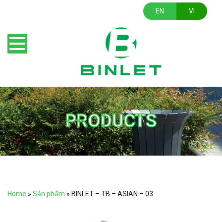
EN
VI
PRODUCTS
Home
»
Sản phẩm
»
BINLET – TB – ASIAN – 03