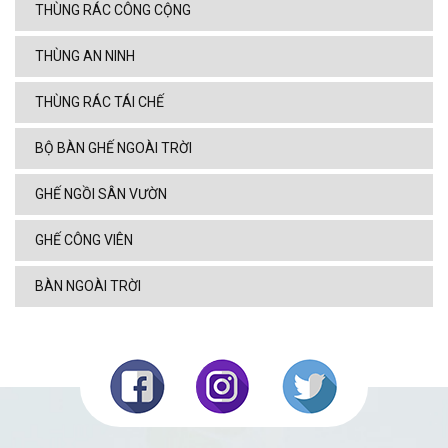
THÙNG RÁC CÔNG CỘNG
THÙNG AN NINH
THÙNG RÁC TÁI CHẾ
BỘ BÀN GHẾ NGOÀI TRỜI
GHẾ NGỒI SÂN VƯỜN
GHẾ CÔNG VIÊN
BÀN NGOÀI TRỜI