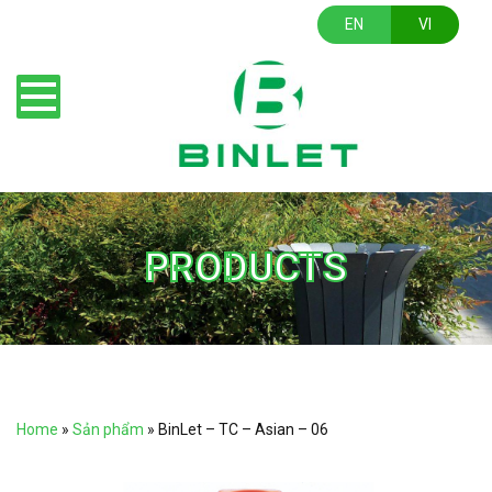
EN
VI
PRODUCTS
Home
»
Sản phẩm
»
BinLet – TC – Asian – 06