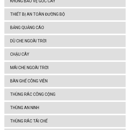
KHUNG BẢO VỆ GỐC CÂY
THIẾT BỊ AN TOÀN ĐƯỜNG BỘ
BẢNG QUẢNG CÁO
DÙ CHE NGOÀI TRỜI
CHẬU CÂY
MÁI CHE NGOÀI TRỜI
BÀN GHẾ CÔNG VIÊN
THÙNG RÁC CÔNG CỘNG
THÙNG AN NINH
THÙNG RÁC TÁI CHẾ