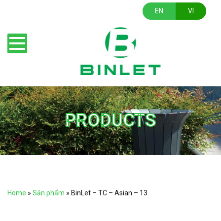
EN
VI
PRODUCTS
Home
»
Sản phẩm
»
BinLet – TC – Asian – 13