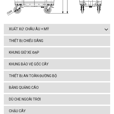
XUẤT XỨ: CHÂU ÂU + MỸ
THIẾT BỊ CHIẾU SÁNG
KHUNG GIỮ XE ĐẠP
KHUNG BẢO VỆ GỐC CÂY
THIẾT BỊ AN TOÀN ĐƯỜNG BỘ
BẢNG QUẢNG CÁO
DÙ CHE NGOÀI TRỜI
CHẬU CÂY