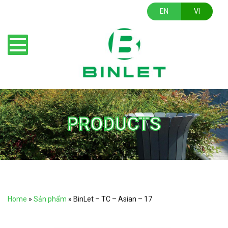
EN
VI
PRODUCTS
Home
»
Sản phẩm
»
BinLet – TC – Asian – 17