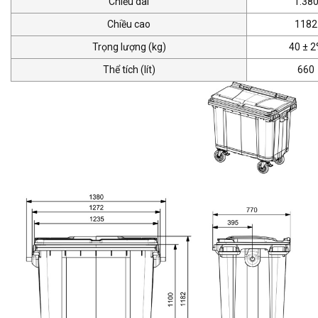
Chiều dài
1.38
Chiều cao
1182
Trọng lượng (kg)
40 ± 
Thể tích (lít)
660