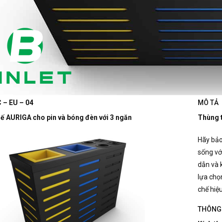
 – EU – 04
MÔ TẢ
hế AURIGA cho pin và bóng đèn với 3 ngăn
Thùng t
Hãy bảo
sống với
dẫn và 
lựa chọ
chế hiệ
THÔNG 