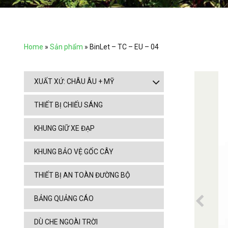
Home
»
Sản phẩm
»
BinLet – TC – EU – 04
XUẤT XỨ: CHÂU ÂU + MỸ
THIẾT BỊ CHIẾU SÁNG
KHUNG GIỮ XE ĐẠP
KHUNG BẢO VỆ GỐC CÂY
THIẾT BỊ AN TOÀN ĐƯỜNG BỘ
BẢNG QUẢNG CÁO
DÙ CHE NGOÀI TRỜI