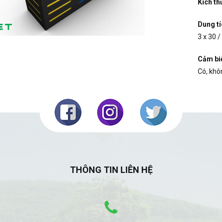
Kích th
Dung tí
3 x 30 /
Cảm bi
Có, khô
THÔNG TIN LIÊN HỆ