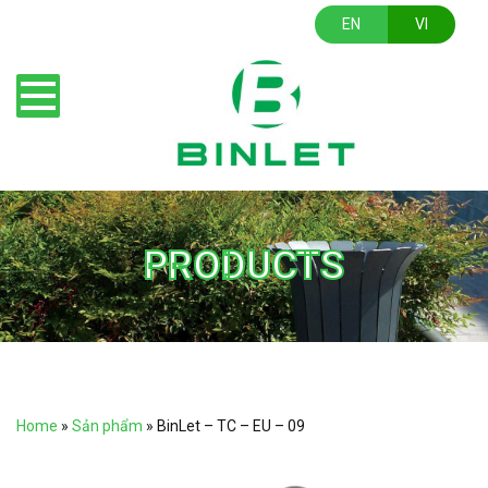
EN
VI
PRODUCTS
Home
»
Sản phẩm
»
BinLet – TC – EU – 09