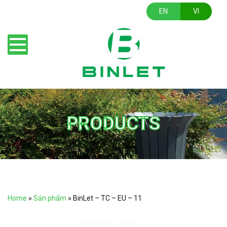
EN
VI
PRODUCTS
Home
»
Sản phẩm
»
BinLet – TC – EU – 11