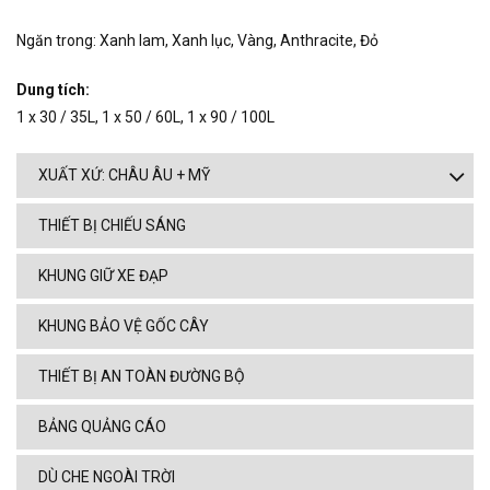
Ngăn trong: Xanh lam, Xanh lục, Vàng, Anthracite, Đỏ
Dung tích:
1 x 30 / 35L, 1 x 50 / 60L, 1 x 90 / 100L
XUẤT XỨ: CHÂU ÂU + MỸ
THIẾT BỊ CHIẾU SÁNG
KHUNG GIỮ XE ĐẠP
KHUNG BẢO VỆ GỐC CÂY
THIẾT BỊ AN TOÀN ĐƯỜNG BỘ
BẢNG QUẢNG CÁO
DÙ CHE NGOÀI TRỜI