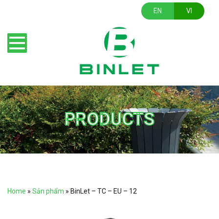
EN
VI
PRODUCTS
Home
»
Sản phẩm
»
BinLet – TC – EU – 12