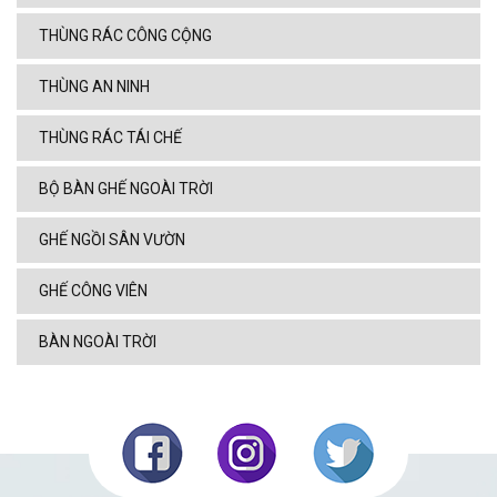
THÙNG RÁC CÔNG CỘNG
THÙNG AN NINH
THÙNG RÁC TÁI CHẾ
BỘ BÀN GHẾ NGOÀI TRỜI
GHẾ NGỒI SÂN VƯỜN
GHẾ CÔNG VIÊN
BÀN NGOÀI TRỜI