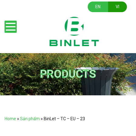
EN
VI
PRODUCTS
Home
»
Sản phẩm
»
BinLet – TC – EU – 23