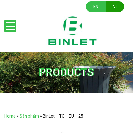
EN
VI
PRODUCTS
Home
»
Sản phẩm
»
BinLet – TC – EU – 25