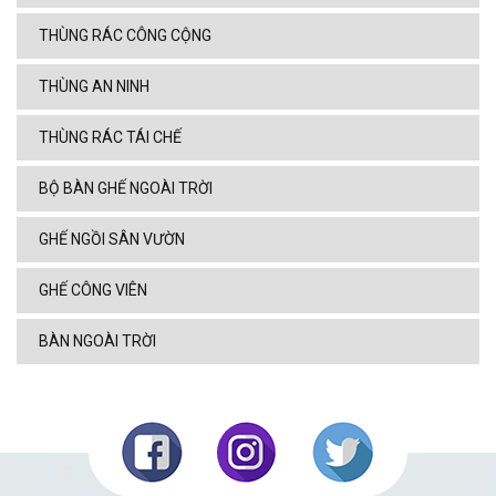
THÙNG RÁC CÔNG CỘNG
THÙNG AN NINH
THÙNG RÁC TÁI CHẾ
BỘ BÀN GHẾ NGOÀI TRỜI
GHẾ NGỒI SÂN VƯỜN
GHẾ CÔNG VIÊN
BÀN NGOÀI TRỜI