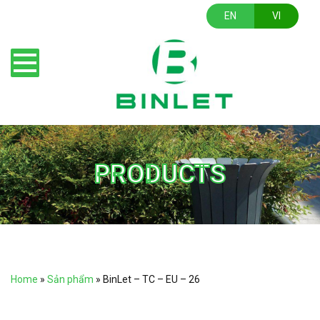
EN
VI
PRODUCTS
Home
»
Sản phẩm
»
BinLet – TC – EU – 26