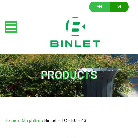
EN
VI
PRODUCTS
Home
»
Sản phẩm
»
BinLet – TC – EU – 43