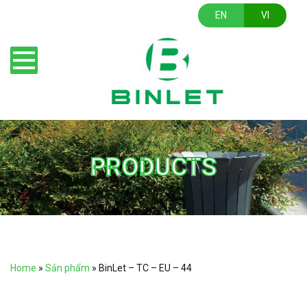
EN
VI
PRODUCTS
Home
»
Sản phẩm
»
BinLet – TC – EU – 44