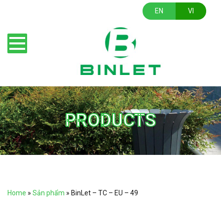
EN
VI
PRODUCTS
Home
»
Sản phẩm
»
BinLet – TC – EU – 49