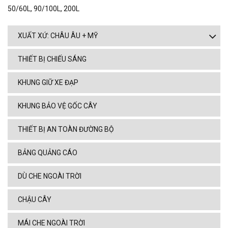
50/60L, 90/100L, 200L
XUẤT XỨ: CHÂU ÂU + MỸ
THIẾT BỊ CHIẾU SÁNG
KHUNG GIỮ XE ĐẠP
KHUNG BẢO VỆ GỐC CÂY
THIẾT BỊ AN TOÀN ĐƯỜNG BỘ
BẢNG QUẢNG CÁO
DÙ CHE NGOÀI TRỜI
CHẬU CÂY
MÁI CHE NGOÀI TRỜI