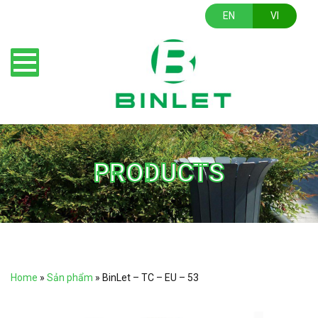
EN
VI
PRODUCTS
Home
»
Sản phẩm
»
BinLet – TC – EU – 53