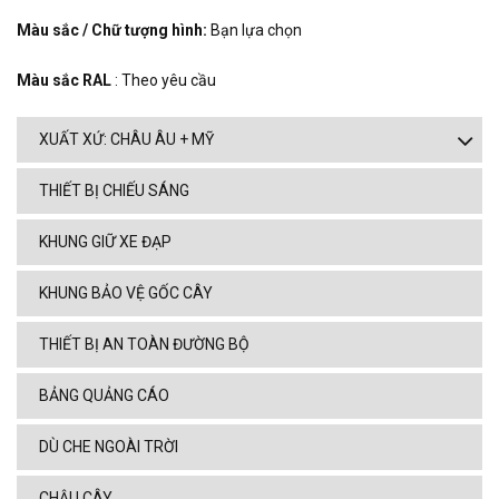
Màu sắc / Chữ tượng hình:
Bạn lựa chọn
Màu sắc RAL
: Theo yêu cầu
XUẤT XỨ: CHÂU ÂU + MỸ
THIẾT BỊ CHIẾU SÁNG
KHUNG GIỮ XE ĐẠP
KHUNG BẢO VỆ GỐC CÂY
THIẾT BỊ AN TOÀN ĐƯỜNG BỘ
BẢNG QUẢNG CÁO
DÙ CHE NGOÀI TRỜI
CHẬU CÂY