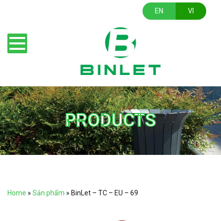
EN
VI
PRODUCTS
Home
»
Sản phẩm
»
BinLet – TC – EU – 69