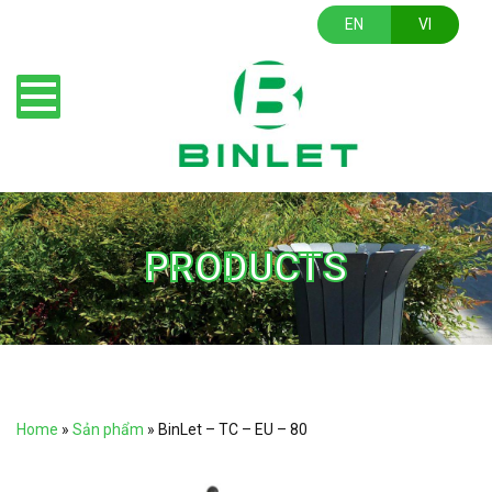
EN
VI
PRODUCTS
Home
»
Sản phẩm
»
BinLet – TC – EU – 80