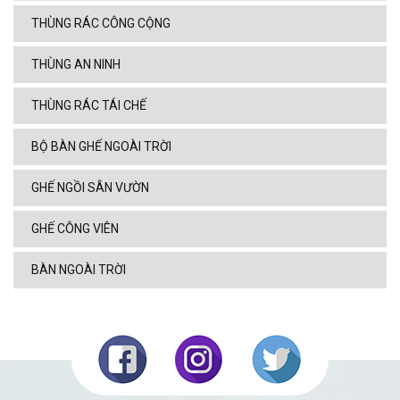
THÙNG RÁC CÔNG CỘNG
THÙNG AN NINH
THÙNG RÁC TÁI CHẾ
BỘ BÀN GHẾ NGOÀI TRỜI
GHẾ NGỒI SÂN VƯỜN
GHẾ CÔNG VIÊN
BÀN NGOÀI TRỜI