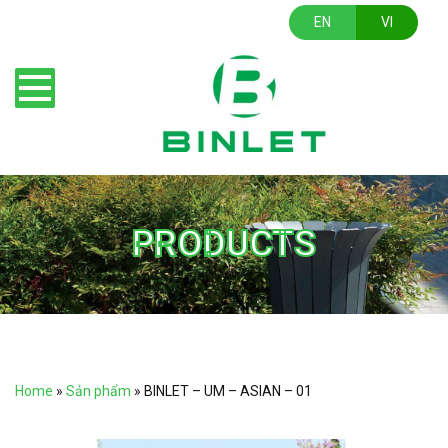
EN
VI
PRODUCTS
Home
»
Sản phẩm
»
BINLET – UM – ASIAN – 01