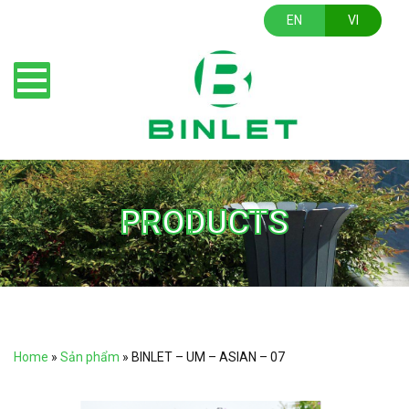
EN
VI
PRODUCTS
Home
»
Sản phẩm
»
BINLET – UM – ASIAN – 07