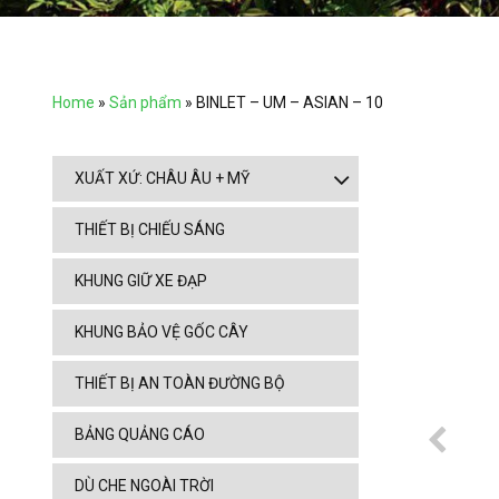
Home
»
Sản phẩm
»
BINLET – UM – ASIAN – 10
XUẤT XỨ: CHÂU ÂU + MỸ
THIẾT BỊ CHIẾU SÁNG
KHUNG GIỮ XE ĐẠP
KHUNG BẢO VỆ GỐC CÂY
THIẾT BỊ AN TOÀN ĐƯỜNG BỘ
BẢNG QUẢNG CÁO
DÙ CHE NGOÀI TRỜI