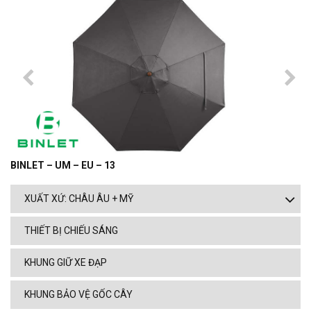
BINLET – UM – EU – 13
XUẤT XỨ: CHÂU ÂU + MỸ
THIẾT BỊ CHIẾU SÁNG
KHUNG GIỮ XE ĐẠP
KHUNG BẢO VỆ GỐC CÂY