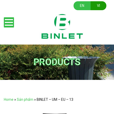
EN
VI
PRODUCTS
Home
»
Sản phẩm
»
BINLET – UM – EU – 13