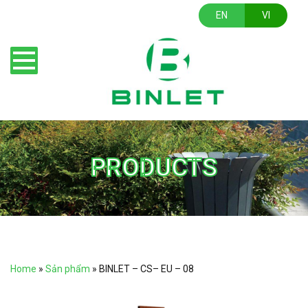
EN
VI
PRODUCTS
Home
»
Sản phẩm
»
BINLET – CS– EU – 08