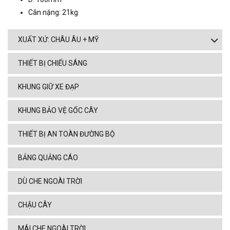
Cân nặng: 21kg
XUẤT XỨ: CHÂU ÂU + MỸ
THIẾT BỊ CHIẾU SÁNG
KHUNG GIỮ XE ĐẠP
KHUNG BẢO VỆ GỐC CÂY
THIẾT BỊ AN TOÀN ĐƯỜNG BỘ
BẢNG QUẢNG CÁO
DÙ CHE NGOÀI TRỜI
CHẬU CÂY
MÁI CHE NGOÀI TRỜI