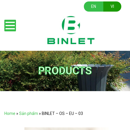
EN
VI
PRODUCTS
Home
»
Sản phẩm
»
BINLET – OS – EU – 03