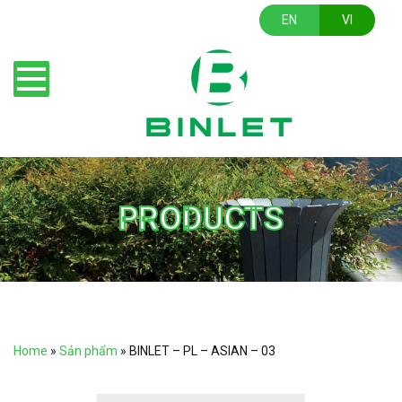
EN
VI
PRODUCTS
Home
»
Sản phẩm
»
BINLET – PL – ASIAN – 03