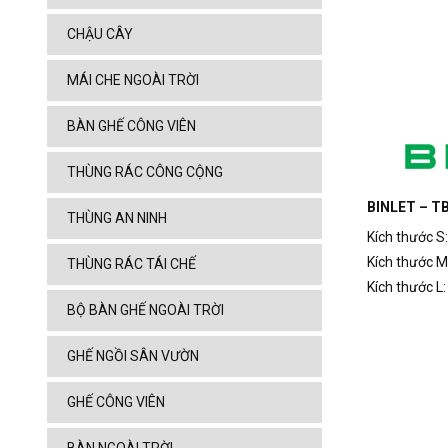
CHẬU CÂY
MÁI CHE NGOÀI TRỜI
BÀN GHẾ CÔNG VIÊN
THÙNG RÁC CÔNG CỘNG
BINLET – TB
THÙNG AN NINH
Kích thước S
Kích thước M
THÙNG RÁC TÁI CHẾ
Kích thước L
BỘ BÀN GHẾ NGOÀI TRỜI
GHẾ NGỒI SÂN VƯỜN
GHẾ CÔNG VIÊN