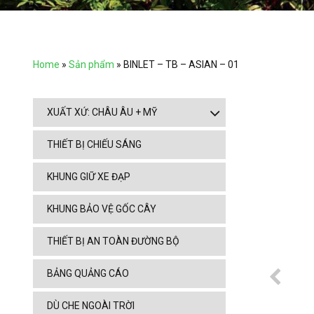
Home
»
Sản phẩm
»
BINLET – TB – ASIAN – 01
XUẤT XỨ: CHÂU ÂU + MỸ
THIẾT BỊ CHIẾU SÁNG
KHUNG GIỮ XE ĐẠP
KHUNG BẢO VỆ GỐC CÂY
THIẾT BỊ AN TOÀN ĐƯỜNG BỘ
BẢNG QUẢNG CÁO
DÙ CHE NGOÀI TRỜI