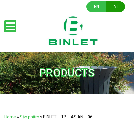
EN
VI
PRODUCTS
Home
»
Sản phẩm
»
BINLET – TB – ASIAN – 06