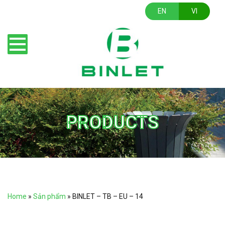
EN
VI
PRODUCTS
Home
»
Sản phẩm
»
BINLET – TB – EU – 14