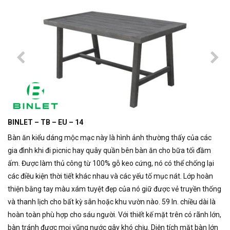
BINLET – TB – EU – 14
Bàn ăn kiểu dáng mộc mạc này là hình ảnh thường thấy của các
gia đình khi đi picnic hay quây quần bên bàn ăn cho bữa tối đầm
ấm. Được làm thủ công từ 100% gỗ keo cứng, nó có thể chống lại
các điều kiện thời tiết khác nhau và các yếu tố mục nát. Lớp hoàn
thiện bằng tay màu xám tuyệt đẹp của nó giữ được vẻ truyền thống
và thanh lịch cho bất kỳ sân hoặc khu vườn nào. 59 In. chiều dài là
hoàn toàn phù hợp cho sáu người. Với thiết kế mặt trên có rãnh lớn,
bàn tránh được mọi vũng nước gây khó chịu. Diện tích mặt bàn lớn