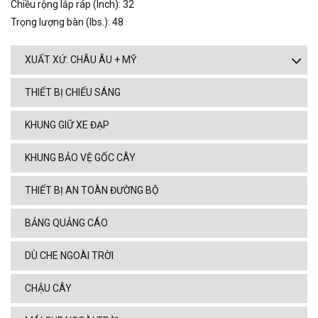
Chiều rộng lắp ráp (Inch): 32
Trọng lượng bàn (lbs.): 48
XUẤT XỨ: CHÂU ÂU + MỸ
THIẾT BỊ CHIẾU SÁNG
KHUNG GIỮ XE ĐẠP
KHUNG BẢO VỆ GỐC CÂY
THIẾT BỊ AN TOÀN ĐƯỜNG BỘ
BẢNG QUẢNG CÁO
DÙ CHE NGOÀI TRỜI
CHẬU CÂY