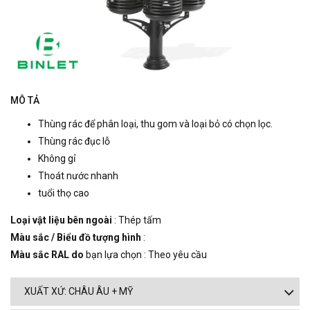
MÔ TẢ
Thùng rác để phân loại, thu gom và loại bỏ có chọn lọc.
Thùng rác đục lỗ
Không gỉ
Thoát nước nhanh
tuổi thọ cao
Loại vật liệu bên ngoài
: Thép tấm
Màu sắc / Biểu đồ tượng hình
:
Màu sắc RAL do
bạn lựa chọn : Theo yêu cầu
XUẤT XỨ: CHÂU ÂU + MỸ