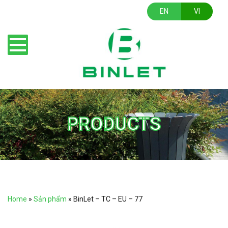
EN
VI
PRODUCTS
Home
»
Sản phẩm
»
BinLet – TC – EU – 77